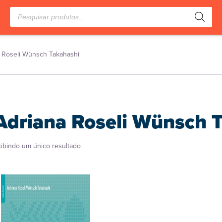
Pesquisar
produtos
 Roseli Wünsch Takahashi
Adriana Roseli Wünsch 
xibindo um único resultado