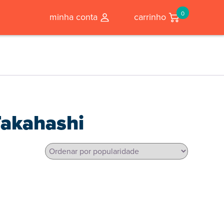
0
minha conta
carrinho
Takahashi