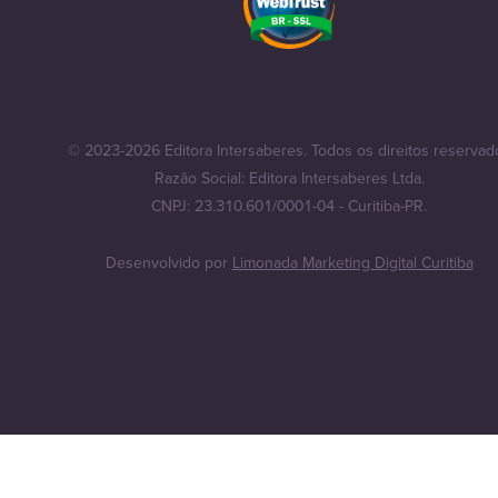
© 2023-2026 Editora Intersaberes. Todos os direitos reservad
Razão Social: Editora Intersaberes Ltda.
CNPJ: 23.310.601/0001-04 - Curitiba-PR.
Desenvolvido por
Limonada Marketing Digital Curitiba