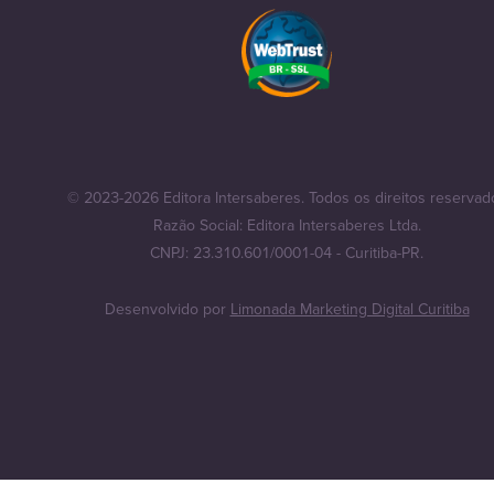
© 2023-2026 Editora Intersaberes. Todos os direitos reservad
Razão Social: Editora Intersaberes Ltda.
CNPJ: 23.310.601/0001-04 - Curitiba-PR.
Desenvolvido por
Limonada Marketing Digital Curitiba