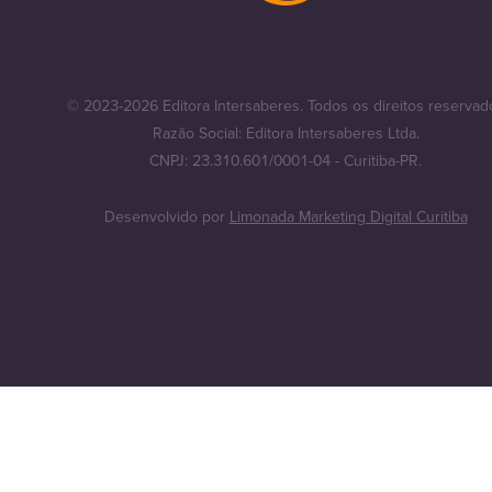
© 2023-2026 Editora Intersaberes. Todos os direitos reservad
Razão Social: Editora Intersaberes Ltda.
CNPJ: 23.310.601/0001-04 - Curitiba-PR.
Desenvolvido por
Limonada Marketing Digital Curitiba