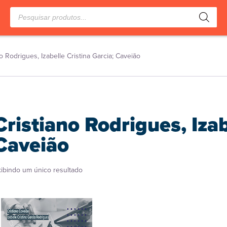
Pesquisar
produtos
no Rodrigues, Izabelle Cristina Garcia; Caveião
Cristiano Rodrigues, Izab
Caveião
xibindo um único resultado