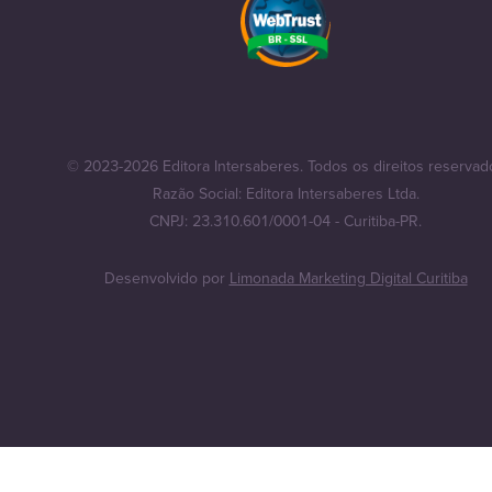
© 2023-2026 Editora Intersaberes. Todos os direitos reservad
Razão Social: Editora Intersaberes Ltda.
CNPJ: 23.310.601/0001-04 - Curitiba-PR.
Desenvolvido por
Limonada Marketing Digital Curitiba