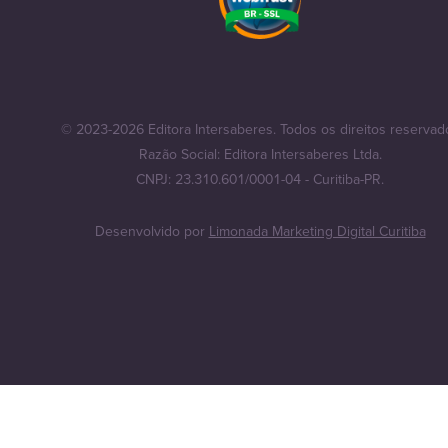
© 2023-2026 Editora Intersaberes. Todos os direitos reservad
Razão Social: Editora Intersaberes Ltda.
CNPJ: 23.310.601/0001-04 - Curitiba-PR.
Desenvolvido por
Limonada Marketing Digital Curitiba