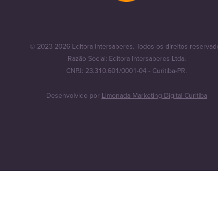
© 2023-2026 Editora Intersaberes. Todos os direitos reservad
Razão Social: Editora Intersaberes Ltda.
CNPJ: 23.310.601/0001-04 - Curitiba-PR.
Desenvolvido por
Limonada Marketing Digital Curitiba