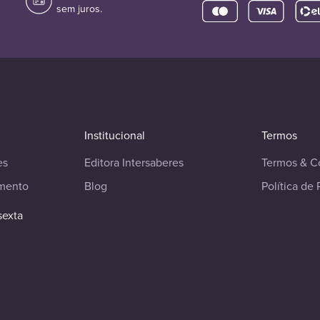
sem juros.
Institucional
Termos
es
Editora Intersaberes
Termos & C
imento
Blog
Política de 
sexta