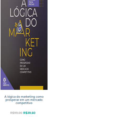
A lógica do marketing como
prosperar em um mercado
competitivo
R$
99,00
R$
39,60