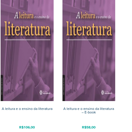
A leitura e o ensino da literatura
A leitura e o ensino da literatura
– E-book
R$
106,00
R$
58,00