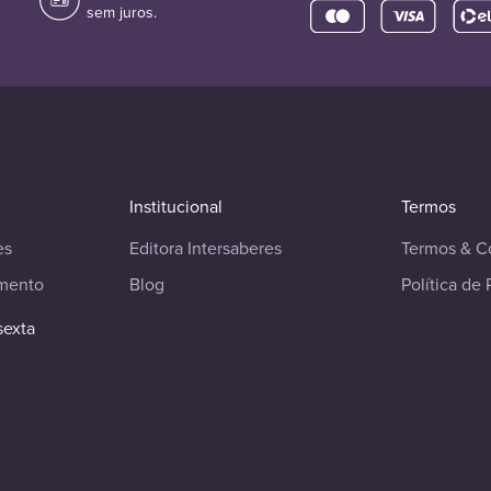
sem juros.
Institucional
Termos
es
Editora Intersaberes
Termos & C
imento
Blog
Política de 
sexta