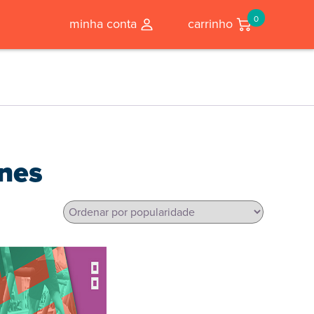
0
minha conta
carrinho
nes