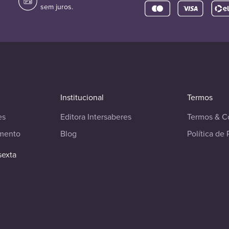
sem juros.
Institucional
Termos
es
Editora Intersaberes
Termos & C
imento
Blog
Política de 
sexta