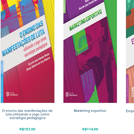
O ensino das manifestações de
Marketing esportivo
Empr
luta utilizando o jogo como
estratégia pedagógica
R$
157,00
R$
114,00