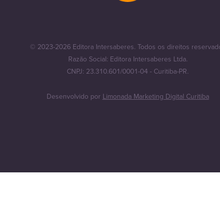
© 2023-2026 Editora Intersaberes. Todos os direitos reservad
Razão Social: Editora Intersaberes Ltda.
CNPJ: 23.310.601/0001-04 - Curitiba-PR.
Desenvolvido por
Limonada Marketing Digital Curitiba