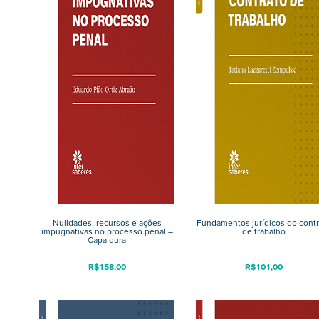
Nulidades, recursos e ações
Fundamentos jurídicos do contr
impugnativas no processo penal –
de trabalho
Capa dura
R$
158,00
R$
101,00