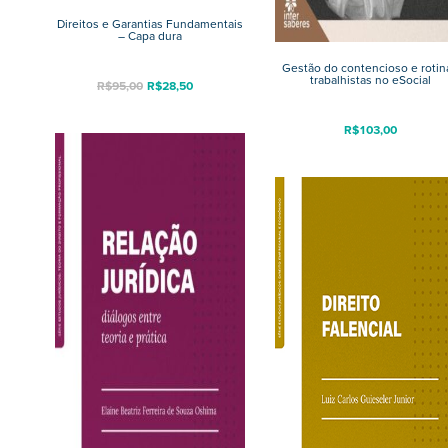
Direitos e Garantias Fundamentais
– Capa dura
Gestão do contencioso e rotin
trabalhistas no eSocial
R$
95,00
R$
28,50
R$
103,00