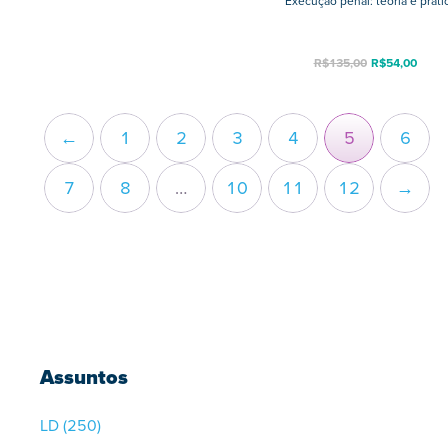
Execução penal: teoria e práti
R$
135,00
R$
54,00
←
1
2
3
4
5
6
7
8
…
10
11
12
→
Assuntos
LD
(250)