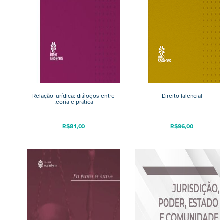
Relação jurídica: diálogos entre
Direito falencial
teoria e prática
R$
81,00
R$
96,00