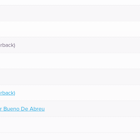
rback)
rback)
er Bueno De Abreu