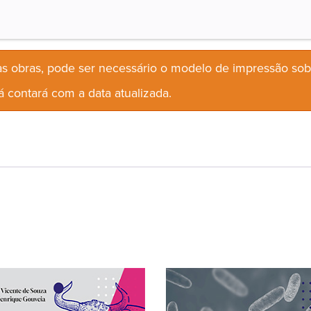
s obras, pode ser necessário o modelo de impressão so
 contará com a data atualizada.