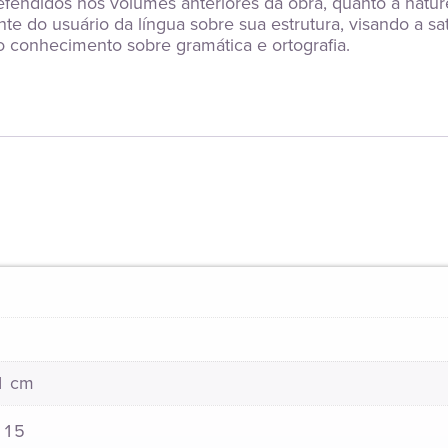
fendidos nos volumes anteriores da obra, quanto à nature
nte do usuário da língua sobre sua estrutura, visando a s
o conhecimento sobre gramática e ortografia.
21 cm
115