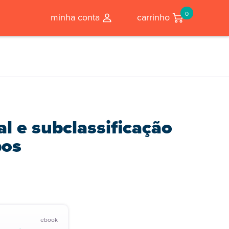
0
minha conta
carrinho
l e subclassificação
bos
ebook