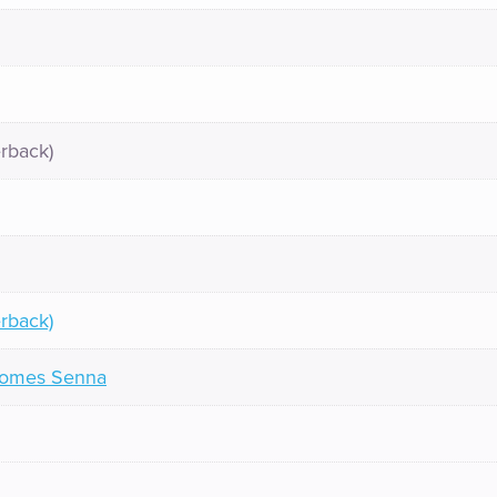
rback)
rback)
Gomes Senna