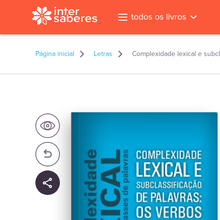
todos os livros
Página inicial
Letras
Complexidade lexical e subcl
l