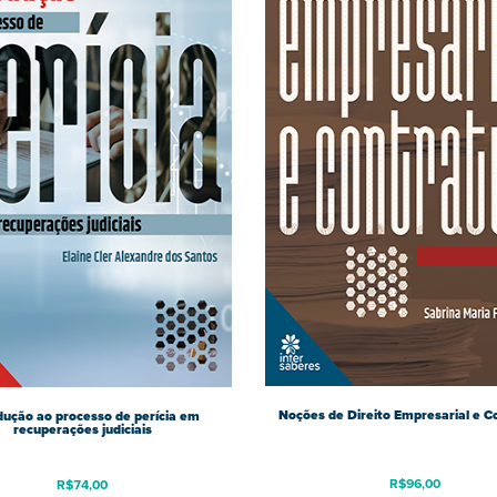
Noções de Direito Empresarial e C
dução ao processo de perícia em
recuperações judiciais
R$
96,00
R$
74,00