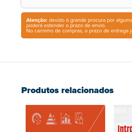
Atenção:
devido à grande procura por alguma
poderá estender o prazo de envio.
No carrinho de compras, o prazo de entrega já
Produtos relacionados