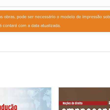
s obras, pode ser necessário o modelo de impressão so
 contará com a data atualizada.