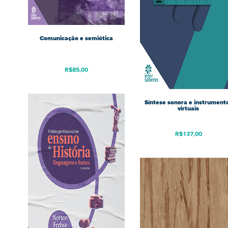
Comunicação e semiótica
R$
85,00
Síntese sonora e instrument
virtuais
R$
137,00