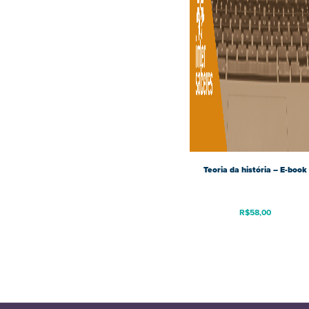
Teoria da história – E-book
R$
58,00