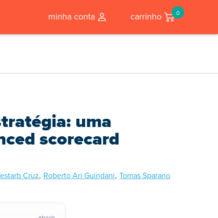
0
minha conta
carrinho
tratégia: uma
nced scorecard
,
,
estarb Cruz
Roberto Ari Guindani
Tomas Sparano
ebook