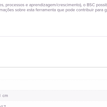
ntes, processos e aprendizagem/crescimento), o BSC possib
ormações sobre esta ferramenta que pode contribuir para 
21 cm
917