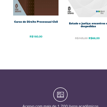
Curso de Direito Processual Civil
Estado e justiça: encontros 
despedidas
R$
160,00
R$
165,00
R$
66,00
Acervo com mais de 1.700 livros acadêmicos