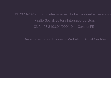
© 2023-2026 Editora Intersaberes. Todos os direitos reservad
Razão Social: Editora Intersaberes Ltda.
CNPJ: 23.310.601/0001-04 - Curitiba-PR.
Desenvolvido por
Limonada Marketing Digital Curitiba