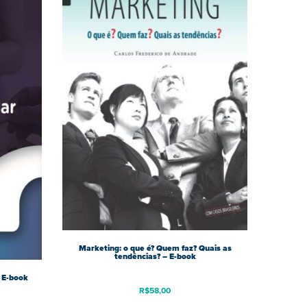
Marketing: o que é? Quem faz? Quais as
tendências? – E-book
 E-book
R$
58,00