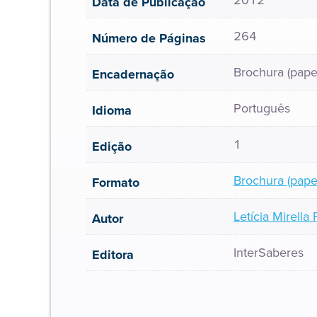
2012
Data de Publicação
264
Número de Páginas
Brochura (pape
Encadernação
Português
Idioma
1
Edição
Brochura (pape
Formato
Letícia Mirell
Autor
InterSaberes
Editora