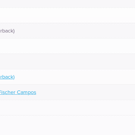
rback)
rback)
a Fischer Campos