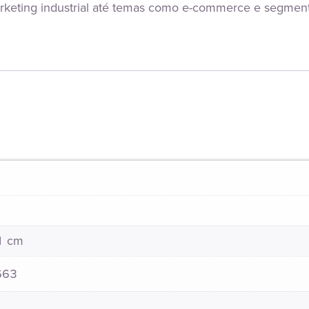
arketing industrial até temas como e-commerce e segmenta
21 cm
663