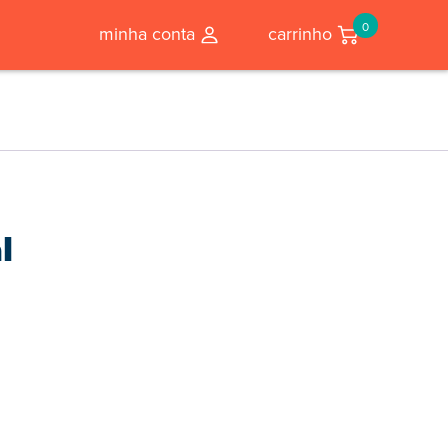
0
minha conta
carrinho
l