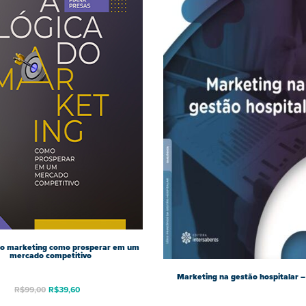
do marketing como prosperar em um
mercado competitivo
Marketing na gestão hospitalar –
R$
99,00
R$
39,60