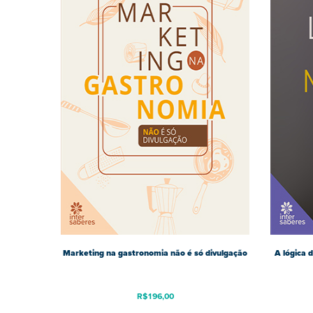
Marketing na gastronomia não é só divulgação
A lógica 
R$
196,00