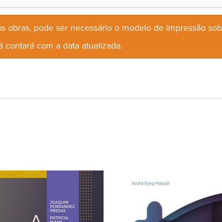
s obras, pode ser necessário o modelo de impressão so
 contará com a data atualizada.