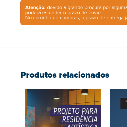
Atenção:
devido à grande procura por alguma
poderá estender o prazo de envio.
No carrinho de compras, o prazo de entrega já
Produtos relacionados