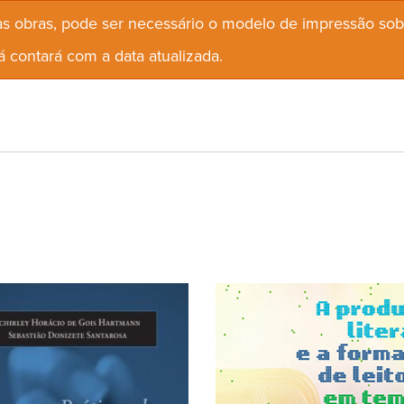
s obras, pode ser necessário o modelo de impressão so
 contará com a data atualizada.