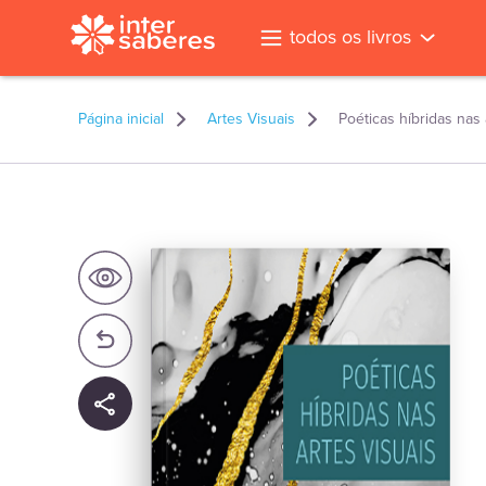
todos os livros
Página inicial
Artes Visuais
Poéticas híbridas nas 
l