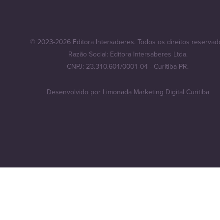
© 2023-2026 Editora Intersaberes. Todos os direitos reservad
Razão Social: Editora Intersaberes Ltda.
CNPJ: 23.310.601/0001-04 - Curitiba-PR.
Desenvolvido por
Limonada Marketing Digital Curitiba