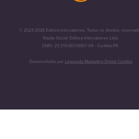
© 2023-2026 Editora Intersaberes. Todos os direitos reservad
Razão Social: Editora Intersaberes Ltda.
CNPJ: 23.310.601/0001-04 - Curitiba-PR.
Desenvolvido por
Limonada Marketing Digital Curitiba