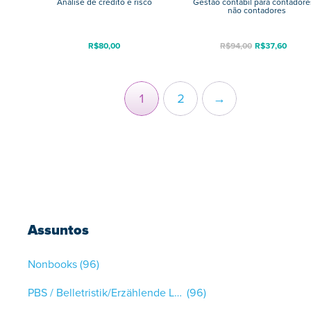
Análise de crédito e risco
Gestão contábil para contadore
não contadores
R$
80,00
R$
94,00
R$
37,60
1
2
→
Assuntos
Nonbooks
(96)
PBS / Belletristik/Erzählende Literatur
(96)