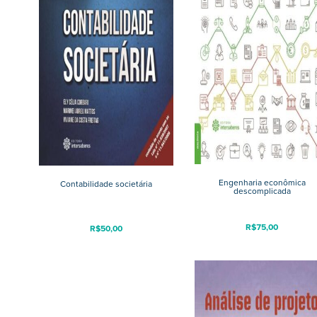
Engenharia econômica
Contabilidade societária
descomplicada
R$
75,00
R$
50,00