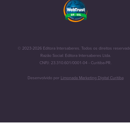
© 2023-2026 Editora Intersaberes. Todos os direitos reservad
Razão Social: Editora Intersaberes Ltda.
CNPJ: 23.310.601/0001-04 - Curitiba-PR.
Desenvolvido por
Limonada Marketing Digital Curitiba