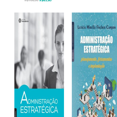
R$
106,00
R$
63,60