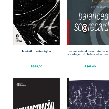
Marketing estratégico
Incrementando a estratégia: u
abordagem do balanced scorec
R$
88,00
R$
68,00