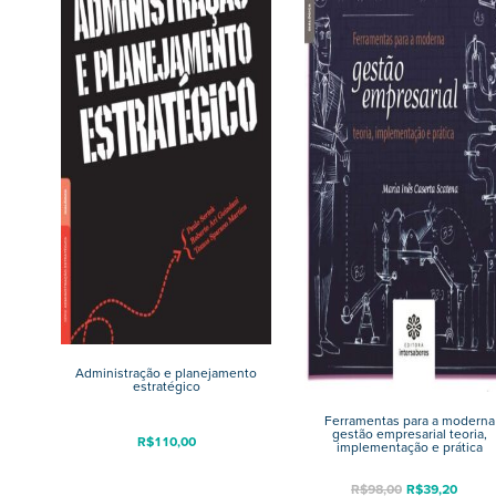
Administração e planejamento
estratégico
Ferramentas para a moderna
gestão empresarial teoria,
R$
110,00
implementação e prática
R$
98,00
R$
39,20