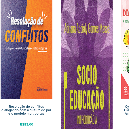
Resolução de conflitos
Cy
dialogando com a cultura de paz
Diá
e o modelo multiportas
fe
R$
83,00