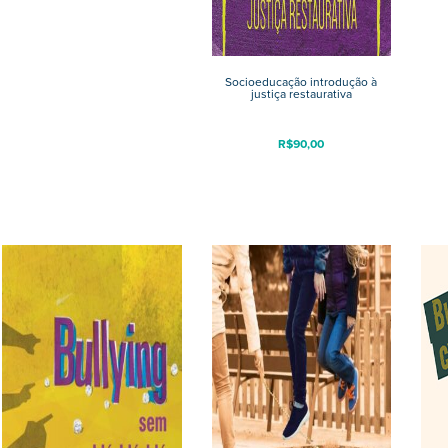
Socioeducação introdução à
justiça restaurativa
R$
90,00