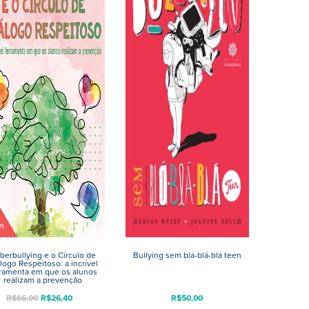
berbullying e o Círculo de
Bullying sem blá-blá-blá teen
logo Respeitoso: a incrível
rramenta em que os alunos
realizam a prevenção
R$
66,00
R$
26,40
R$
50,00