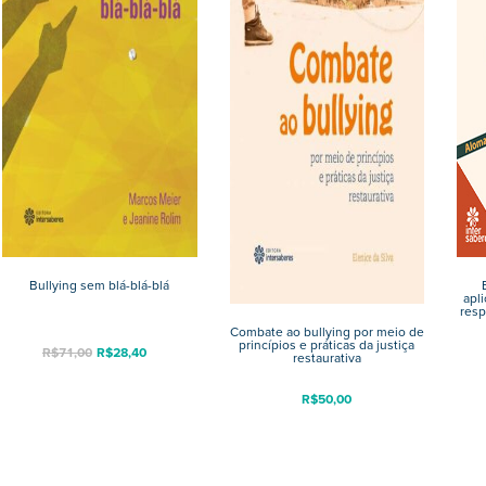
Bullying sem blá-blá-blá
apl
resp
Combate ao bullying por meio de
princípios e práticas da justiça
O
O
R$
71,00
R$
28,40
restaurativa
preço
preço
original
atual
R$
50,00
era:
é:
R$71,00.
R$28,40.