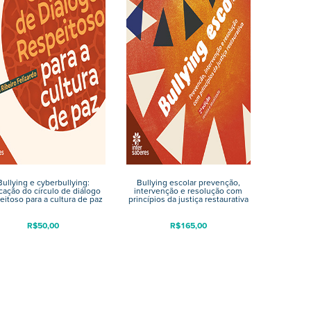
Bullying e cyberbullying:
Bullying escolar prevenção,
icação do círculo de diálogo
intervenção e resolução com
eitoso para a cultura de paz
princípios da justiça restaurativa
R$
50,00
R$
165,00