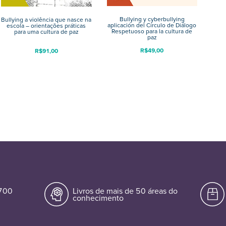
Bullying y cyberbullying
Bullying a violência que nasce na
aplicación del Círculo de Diálogo
escola – orientações práticas
Respetuoso para la cultura de
para uma cultura de paz
paz
R$
49,00
R$
91,00
.700
Livros de mais de 50 áreas do
conhecimento