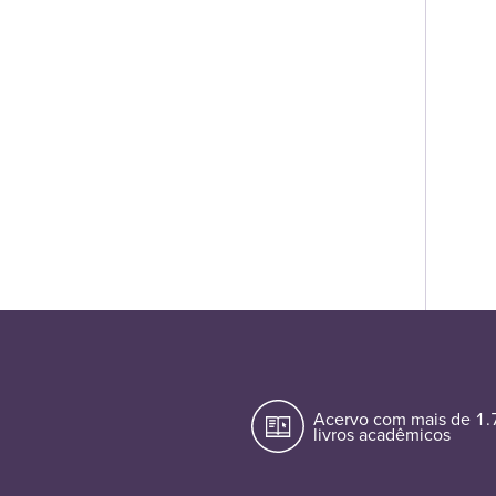
Acervo com mais de 1
livros acadêmicos