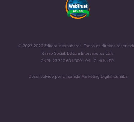
© 2023-2026 Editora Intersaberes. Todos os direitos reservad
Razão Social: Editora Intersaberes Ltda.
CNPJ: 23.310.601/0001-04 - Curitiba-PR.
Desenvolvido por
Limonada Marketing Digital Curitiba