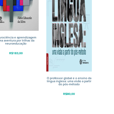
rociência e aprendizagem
ma aventura por trilhas da
neuroeducação
R$
183,00
O professor global e o ensino da
língua inglesa: uma visão a partir
do pós-método
R$
80,00