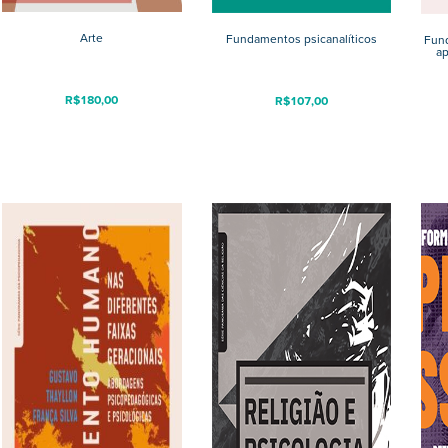
Arte
Fundamentos psicanalíticos
Fund
ap
R$
180,00
R$
107,00