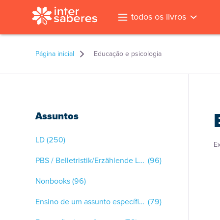
todos os livros
Página inicial
Educação e psicologia
Assuntos
LD
(250)
E
PBS / Belletristik/Erzählende Literatur
(96)
Nonbooks
(96)
Ensino de um assunto específico
(79)
l