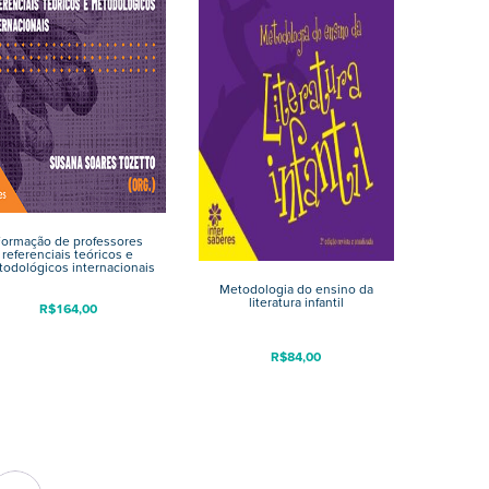
ormação de professores
referenciais teóricos e
odológicos internacionais
Metodologia do ensino da
literatura infantil
R$
164,00
R$
84,00