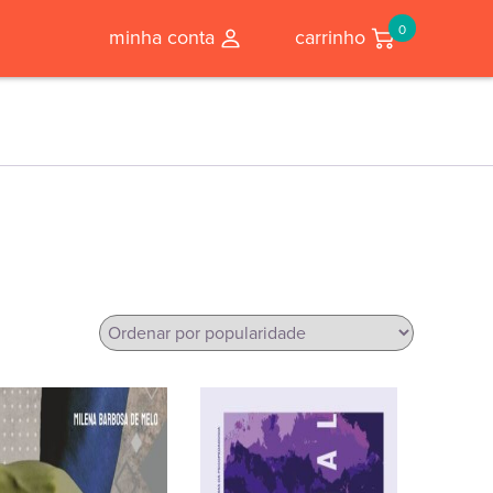
0
minha conta
carrinho