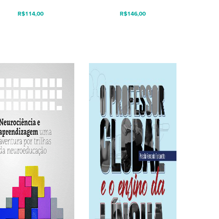
R$
114,00
R$
146,00