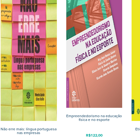
Empreendedorismo na educação
física e no esporte
Não erre mais: língua portuguesa
Et
nas empresas
R$
122,00