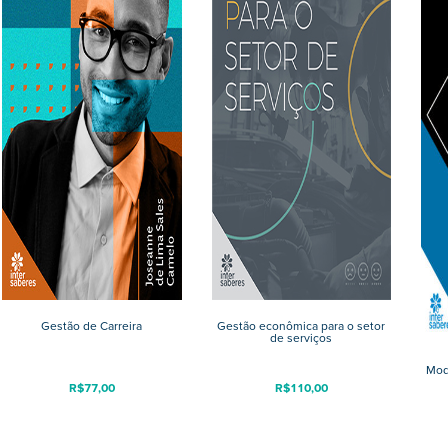
Gestão de Carreira
Gestão econômica para o setor
de serviços
Mod
R$
77,00
R$
110,00