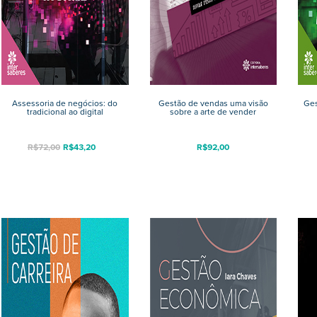
Assessoria de negócios: do
Gestão de vendas uma visão
Ges
tradicional ao digital
sobre a arte de vender
R$
72,00
R$
43,20
R$
92,00