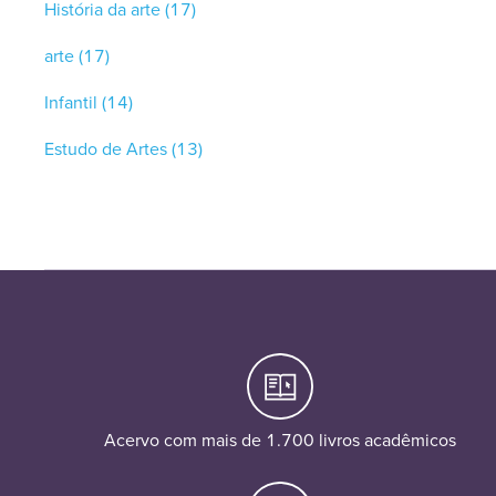
História da arte
(17)
arte
(17)
Infantil
(14)
Estudo de Artes
(13)
Acervo com mais de 1.700 livros acadêmicos