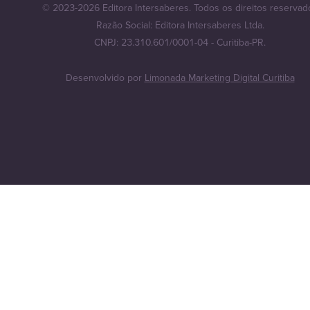
© 2023-2026 Editora Intersaberes. Todos os direitos reservad
Razão Social: Editora Intersaberes Ltda.
CNPJ: 23.310.601/0001-04 - Curitiba-PR.
Desenvolvido por
Limonada Marketing Digital Curitiba