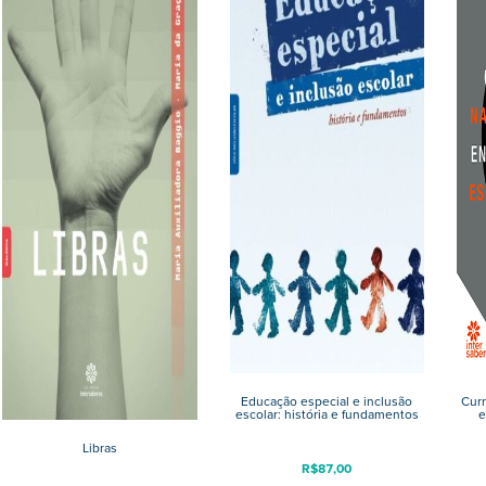
Educação especial e inclusão
Curr
escolar: história e fundamentos
e
Libras
R$
87,00