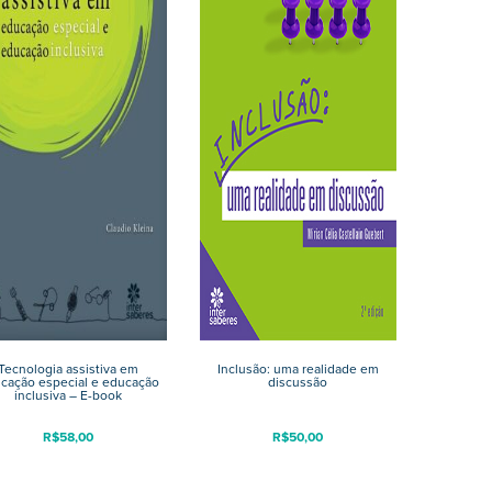
Tecnologia assistiva em
Inclusão: uma realidade em
cação especial e educação
discussão
inclusiva – E-book
R$
58,00
R$
50,00