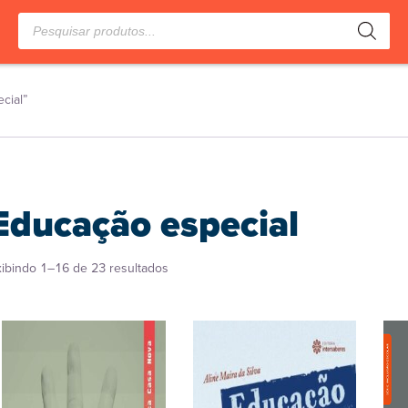
Pesquisar
produtos
cial”
Educação especial
Classificado
xibindo 1–16 de 23 resultados
por
popularidade