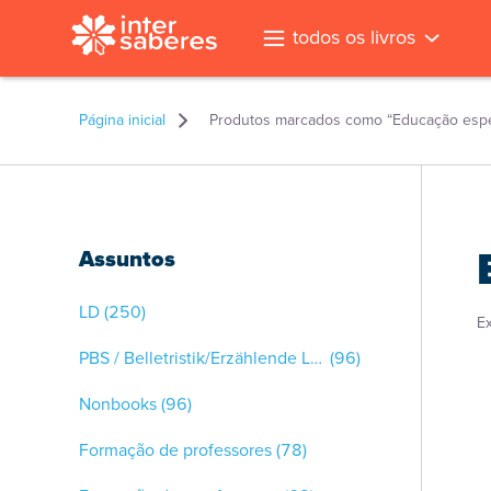
todos os livros
Página inicial
Produtos marcados como “Educação espe
Assuntos
LD
(250)
E
PBS / Belletristik/Erzählende Literatur
(96)
Nonbooks
(96)
Formação de professores
(78)
l