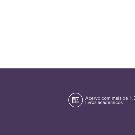
Acervo com mais de 1
livros acadêmicos