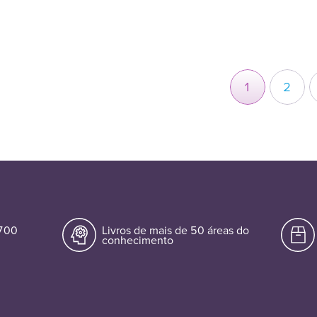
1
2
.700
Livros de mais de 50 áreas do
conhecimento