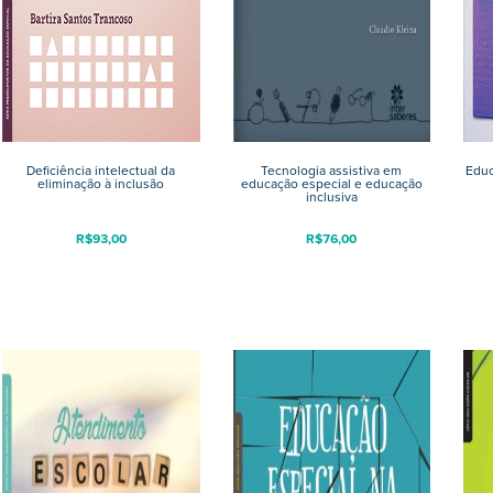
Deficiência intelectual da
Tecnologia assistiva em
Educ
eliminação à inclusão
educação especial e educação
inclusiva
R$
93,00
R$
76,00