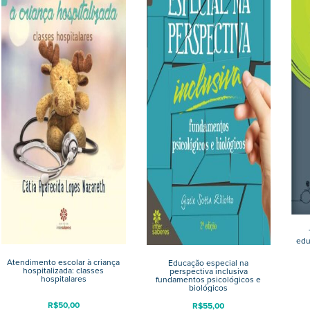
edu
Atendimento escolar à criança
Educação especial na
hospitalizada: classes
perspectiva inclusiva
hospitalares
fundamentos psicológicos e
biológicos
R$
50,00
R$
55,00