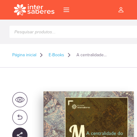
Pesquisar
produtos
Página inicial
E-Books
A centralidade do mistério pascal nas celebrações litúrgicas – E-book
l