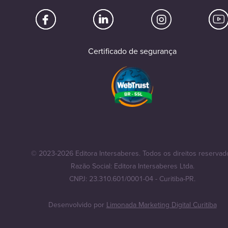
Certificado de segurança
© 2023-2026 Editora Intersaberes. Todos os direitos reservad
Razão Social: Editora Intersaberes Ltda.
CNPJ: 23.310.601/0001-04 - Curitiba-PR.
Desenvolvido por
Limonada Marketing Digital Curitiba