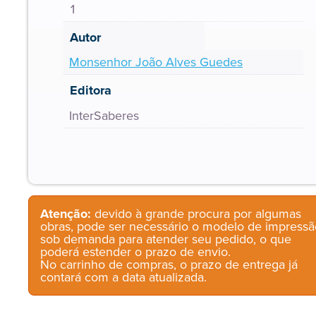
1
Autor
Monsenhor João Alves Guedes
Editora
InterSaberes
Atenção:
devido à grande procura por algumas
obras, pode ser necessário o modelo de impressã
sob demanda para atender seu pedido, o que
poderá estender o prazo de envio.
No carrinho de compras, o prazo de entrega já
contará com a data atualizada.