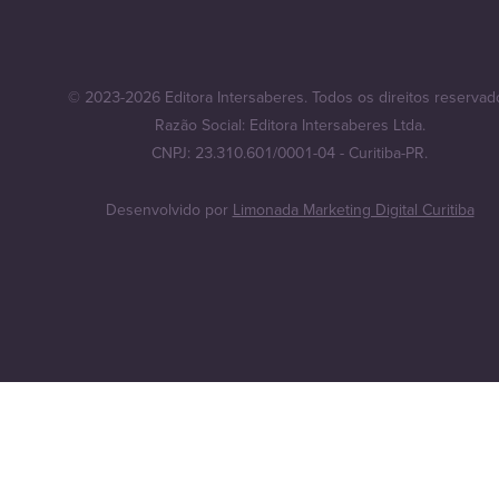
© 2023-2026 Editora Intersaberes. Todos os direitos reservad
Razão Social: Editora Intersaberes Ltda.
CNPJ: 23.310.601/0001-04 - Curitiba-PR.
Desenvolvido por
Limonada Marketing Digital Curitiba