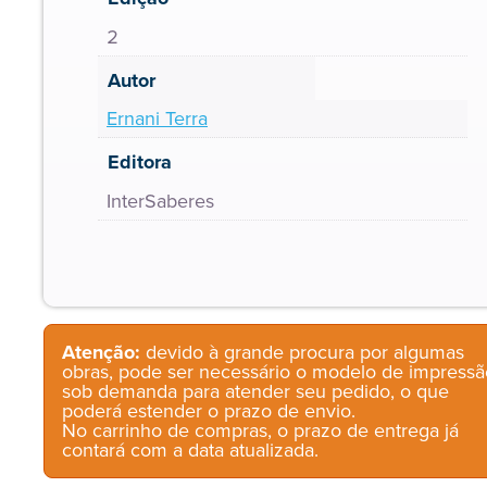
2
Autor
Ernani Terra
Editora
InterSaberes
Atenção:
devido à grande procura por algumas
obras, pode ser necessário o modelo de impressã
sob demanda para atender seu pedido, o que
poderá estender o prazo de envio.
No carrinho de compras, o prazo de entrega já
contará com a data atualizada.