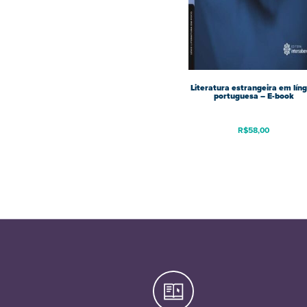
Literatura estrangeira em lín
portuguesa – E-book
R$
58,00