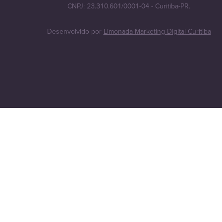
CNPJ: 23.310.601/0001-04 - Curitiba-PR.
Desenvolvido por
Limonada Marketing Digital Curitiba