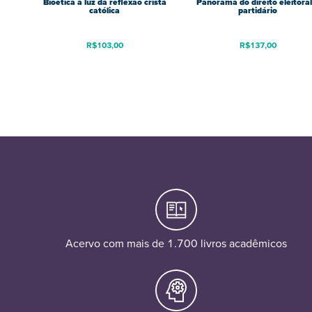
Bioética à luz da reflexão cristã
Panorama do direito eleitoral
católica
partidário
R$
103,00
R$
137,00
Acervo com mais de 1.700 livros acadêmicos