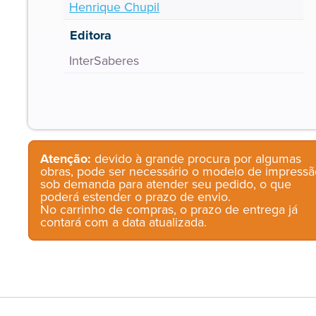
Henrique Chupil
Editora
InterSaberes
Atenção:
devido à grande procura por algumas
obras, pode ser necessário o modelo de impressã
sob demanda para atender seu pedido, o que
poderá estender o prazo de envio.
No carrinho de compras, o prazo de entrega já
contará com a data atualizada.