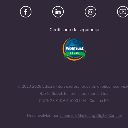
Certificado de segurança
© 2023-2026 Editora Intersaberes. Todos os direitos reservad
Razão Social: Editora Intersaberes Ltda.
CNPJ: 23.310.601/0001-04 - Curitiba-PR.
Desenvolvido por
Limonada Marketing Digital Curitiba