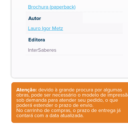
Brochura (paperback)
Autor
Lauro Igor Metz
Editora
InterSaberes
Atenção:
devido à grande procura por algumas
obras, pode ser necessário o modelo de impressã
sob demanda para atender seu pedido, o que
poderá estender o prazo de envio.
No carrinho de compras, o prazo de entrega já
contará com a data atualizada.