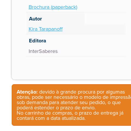
Brochura (paperback)
Autor
Kira Tarapanoff
Editora
InterSaberes
Atenção:
devido à grande procura por algumas
obras, pode ser necessário o modelo de impressã
sob demanda para atender seu pedido, o que
poderá estender o prazo de envio.
No carrinho de compras, o prazo de entrega já
contará com a data atualizada.