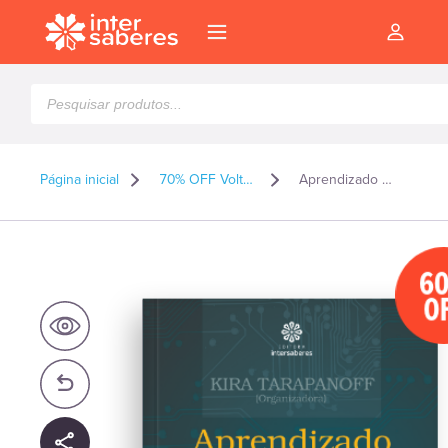
Pesquisar
produtos
Página inicial
70% OFF Volta as Aulas 2026
Aprendizado organizacional – Volume 2: contexto e propostas
6
O
l