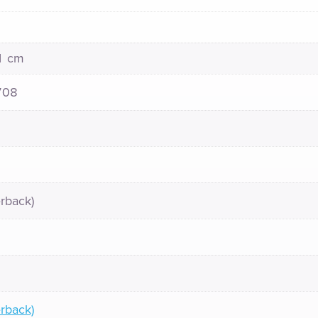
21 cm
708
rback)
rback)