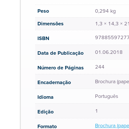
Peso
0,294 kg
Dimensões
1,3 × 14,3 × 
9788559727
ISBN
01.06.2018
Data de Publicação
244
Número de Páginas
Brochura (pape
Encadernação
Português
Idioma
1
Edição
Brochura (pape
Formato