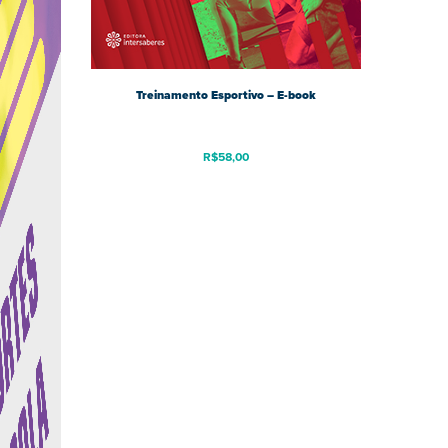
Treinamento Esportivo – E-book
R$
58,00