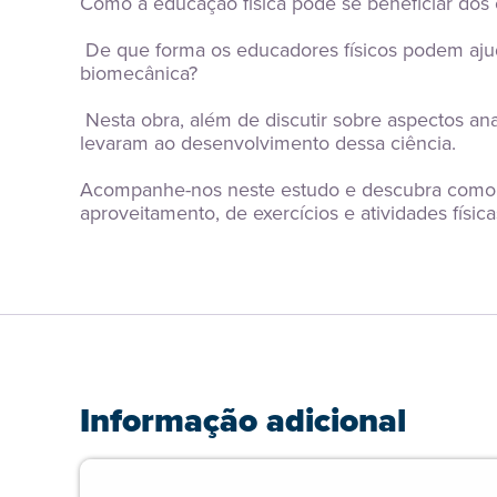
Como a educação física pode se beneficiar do
 De que forma os educadores físicos podem ajudar a promover a saúde e a melhora do desempenho físico com base em conhecimentos que advêm da 
biomecânica?
 Nesta obra, além de discutir sobre aspectos anatômicos e cinesiológicos, vamos investigar as bases da biomecânica e entender os processos que 
levaram ao desenvolvimento dessa ciência.
Acompanhe-nos neste estudo e descubra como a
aproveitamento, de exercícios e atividades física
Informação adicional