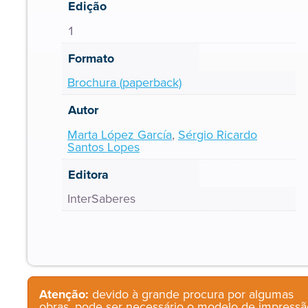
Edição
1
Formato
Brochura (paperback)
Autor
Marta López García
,
Sérgio Ricardo
Santos Lopes
Editora
InterSaberes
Atenção:
devido à grande procura por algumas
obras, pode ser necessário o modelo de impressã