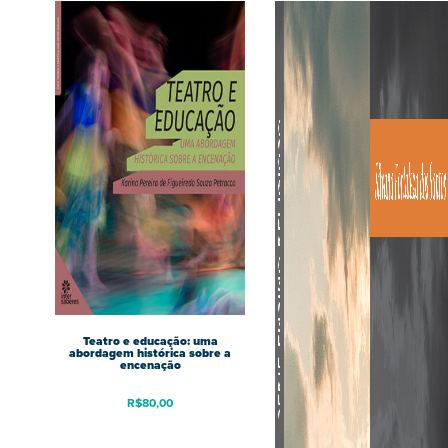
Teatro e educação: uma
abordagem histórica sobre a
encenação
R$
80,00