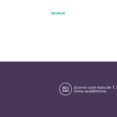
R$
106,00
Acervo com mais de 1
livros acadêmicos