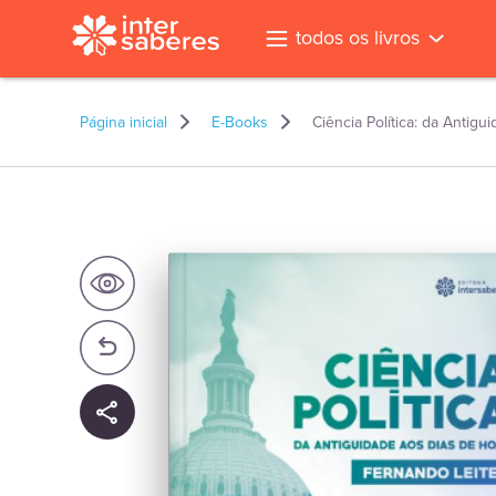
todos os livros
Página inicial
E-Books
Ciência Política: da Antig
l