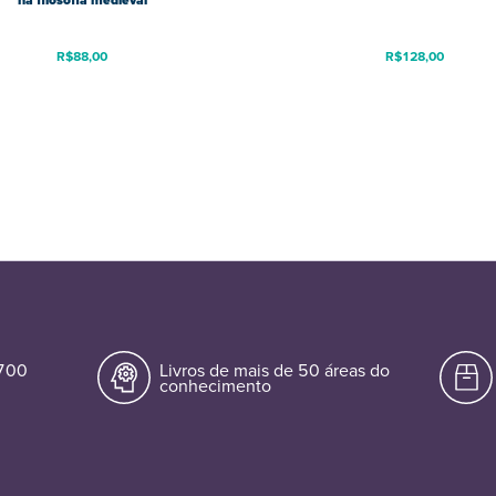
na filosofia medieval
R$
88,00
R$
128,00
.700
Livros de mais de 50 áreas do
conhecimento