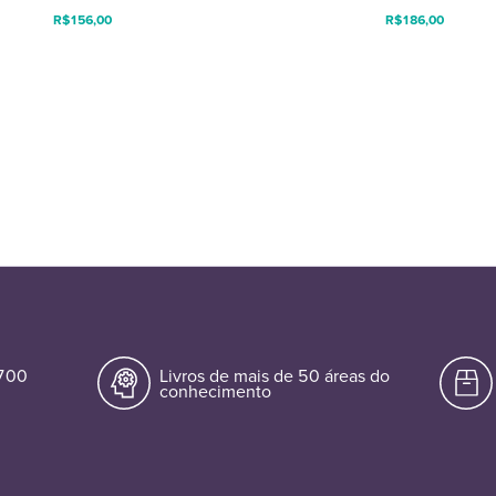
R$
156,00
R$
186,00
.700
Livros de mais de 50 áreas do
conhecimento