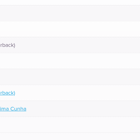
rback)
rback)
Lima Cunha