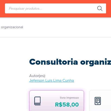
Pesquisar
produtos
 organizacional
Consultoria organi
Autor(es):
Jeferson Luis Lima Cunha
livro impresso
R$
58,00