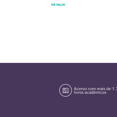
R$
196,00
Acervo com mais de 1
livros acadêmicos