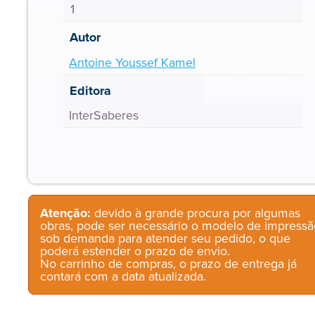
1
Autor
Antoine Youssef Kamel
Editora
InterSaberes
Atenção:
devido à grande procura por algumas
obras, pode ser necessário o modelo de impressã
sob demanda para atender seu pedido, o que
poderá estender o prazo de envio.
No carrinho de compras, o prazo de entrega já
contará com a data atualizada.