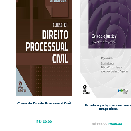
Curso de Direito Processual Civil
Estado e justiça: encontros 
despedidas
R$
160,00
R$
165,00
R$
66,00