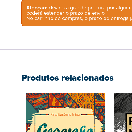
Atenção:
devido à grande procura por alguma
poderá estender o prazo de envio.
No carrinho de compras, o prazo de entrega já
Produtos relacionados