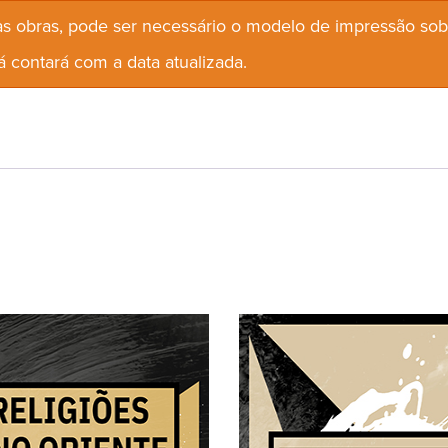
s obras, pode ser necessário o modelo de impressão so
 contará com a data atualizada.