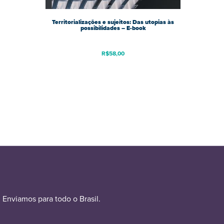
Territorializações e sujeitos: Das utopias às
possibilidades – E-book
R$
58,00
Enviamos para todo o Brasil.