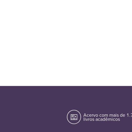
Acervo com mais de 1
livros acadêmicos