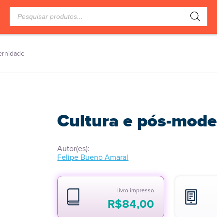
Pesquisar
produtos
ernidade
Cultura e pós-mod
Autor(es):
Felipe Bueno Amaral
livro impresso
R$
84,00