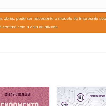
s obras, pode ser necessário o modelo de impressão so
 contará com a data atualizada.