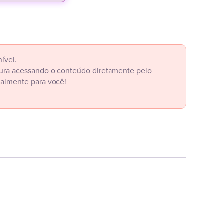
ível.
itura acessando o conteúdo diretamente pelo
ialmente para você!