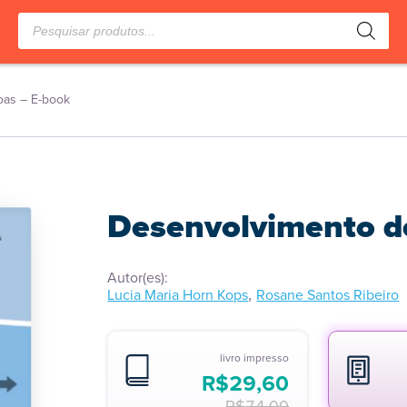
Pesquisar
produtos
oas – E-book
Desenvolvimento d
Autor(es):
,
Lucia Maria Horn Kops
Rosane Santos Ribeiro
livro impresso
R$
29,60
R$
74,00