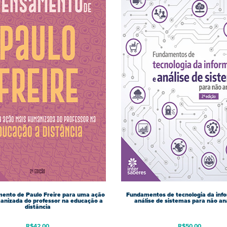
ento de Paulo Freire para uma ação
Fundamentos de tecnologia da inf
anizada do professor na educação a
análise de sistemas para não an
distância
R$
42,00
R$
50,00