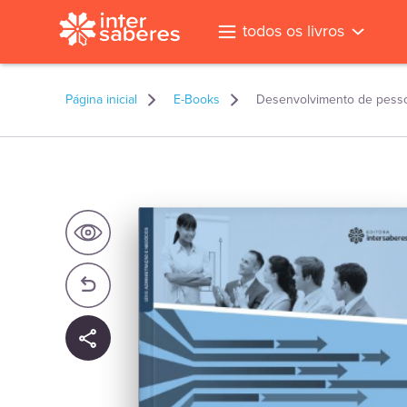
todos os livros
Página inicial
E-Books
Desenvolvimento de pess
l