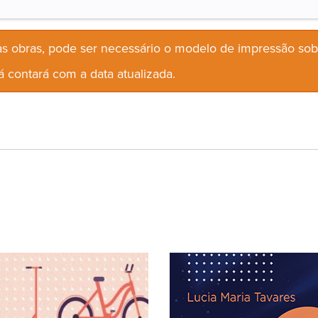
s obras, pode ser necessário o modelo de impressão so
 contará com a data atualizada.