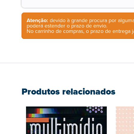
Atenção:
devido à grande procura por alguma
poderá estender o prazo de envio.
No carrinho de compras, o prazo de entrega já
Produtos relacionados