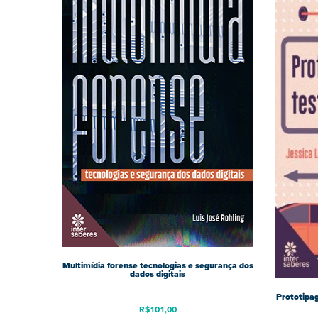
Multimídia forense tecnologias e segurança dos
dados digitais
Prototipag
R$
101,00