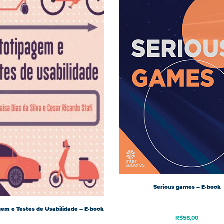
Serious games – E-book
em e Testes de Usabilidade – E-book
R$
58,00