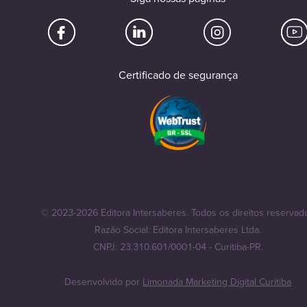
Certificado de segurança
© 2023-2026 Editora Intersaberes. Todos os direitos reservad
Razão Social: Editora Intersaberes Ltda.
CNPJ: 23.310.601/0001-04 - Curitiba-PR.
Desenvolvido por
Limonada Marketing Digital Curitiba