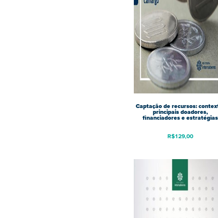
Captação de recursos: contex
principais doadores,
financiadores e estratégias
R$
129,00