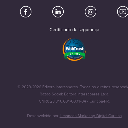
Certificado de segurança
© 2023-2026 Editora Intersaberes. Todos os direitos reservad
Razão Social: Editora Intersaberes Ltda.
CNPJ: 23.310.601/0001-04 - Curitiba-PR.
Desenvolvido por
Limonada Marketing Digital Curitiba