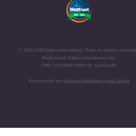
© 2023-2026 Editora Intersaberes. Todos os direitos reservad
Razão Social: Editora Intersaberes Ltda.
CNPJ: 23.310.601/0001-04 - Curitiba-PR.
Desenvolvido por
Limonada Marketing Digital Curitiba