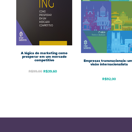
A lógica do marketing como
prosperar em um mercado
competitivo
Empresas transnacionais: u
visão internacionalista
R$
99,00
R$
39,60
R$
92,00