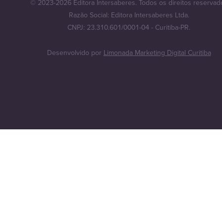
© 2023-2026 Editora Intersaberes. Todos os direitos reservad
Razão Social: Editora Intersaberes Ltda.
CNPJ: 23.310.601/0001-04 - Curitiba-PR.
Desenvolvido por
Limonada Marketing Digital Curitiba