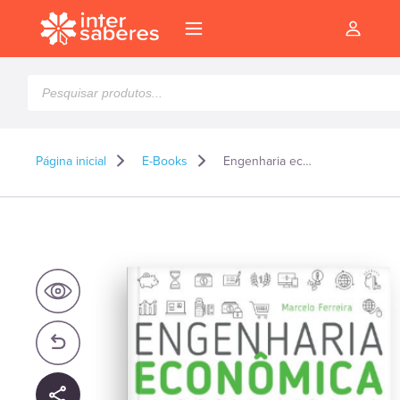
Pesquisar
produtos
Página inicial
E-Books
Engenharia econômica descomplicada – E-book
l